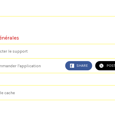
énérales
cter le support
mander l'application
SHARE
POS
 le cache